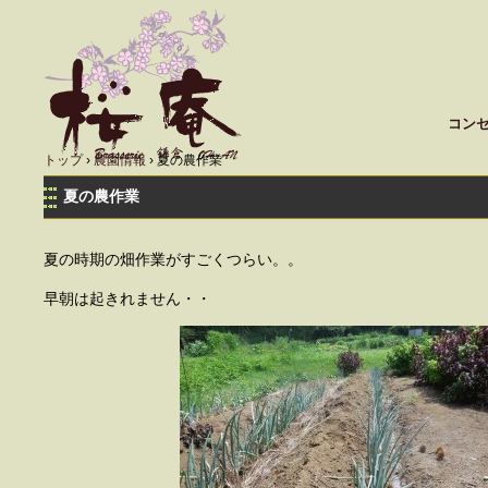
コン
トップ
›
農園情報
›
夏の農作業
夏の農作業
夏の時期の畑作業がすごくつらい。。
早朝は起きれません・・