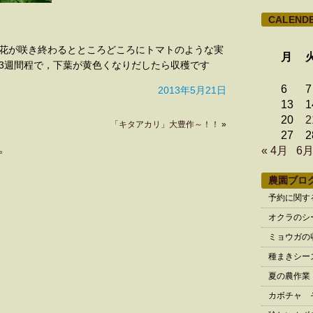
CALEND
花が咲き終わるとところどころにトマトのような実
月
3週間程で，下葉が黄色くなりだしたら収穫です
6
7
2013年5月21日
13
1
20
2
「キタアカリ」大豊作～！！
»
27
2
。
« 4月
6月
農園ブロ
予約に関す
オクラのシ
ミョウガの
種まきシー
夏の農作業
カボチャ 